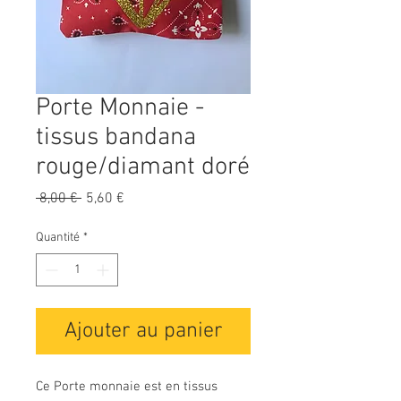
Porte Monnaie -
tissus bandana
rouge/diamant doré
Prix
Prix
 8,00 € 
5,60 €
original
promotionnel
Quantité
*
Ajouter au panier
Ce Porte monnaie est en tissus