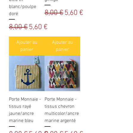
blanc/poulpe
Prix original
Prix promotionnel
8,00 €
5,60 €
doré
Prix original
Prix promotionnel
8,00 €
5,60 €
Ajouter au
Ajouter au
panier
panier
Porte Monnaie -
Porte Monnaie -
tissus rayé
tissus chevron
jaune/ancre
multicolor/ancre
marine bleu
marine argenté