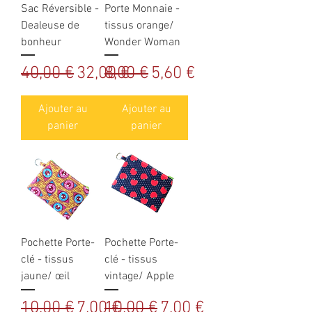
Sac Réversible -
Porte Monnaie -
Dealeuse de
tissus orange/
bonheur
Wonder Woman
Prix original
Prix promotionnel
Prix original
Prix promotionnel
40,00 €
32,00 €
8,00 €
5,60 €
Ajouter au
Ajouter au
panier
panier
Pochette Porte-
Pochette Porte-
clé - tissus
clé - tissus
jaune/ œil
vintage/ Apple
Prix original
Prix promotionnel
Prix original
Prix promotionnel
10,00 €
7,00 €
10,00 €
7,00 €