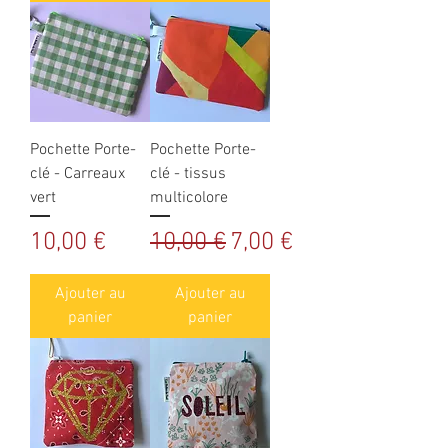
Pochette Porte-
Pochette Porte-
clé - Carreaux
clé - tissus
vert
multicolore
Prix
Prix original
Prix promotionnel
10,00 €
10,00 €
7,00 €
Ajouter au
Ajouter au
panier
panier