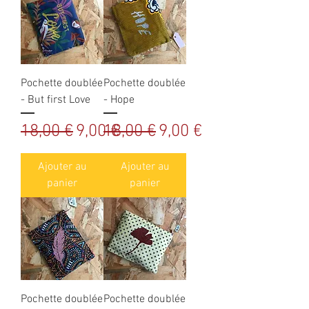
Pochette doublée
Pochette doublée
- But first Love
- Hope
Prix original
Prix promotionnel
Prix original
Prix promotionnel
18,00 €
9,00 €
18,00 €
9,00 €
Ajouter au
Ajouter au
panier
panier
Pochette doublée
Pochette doublée