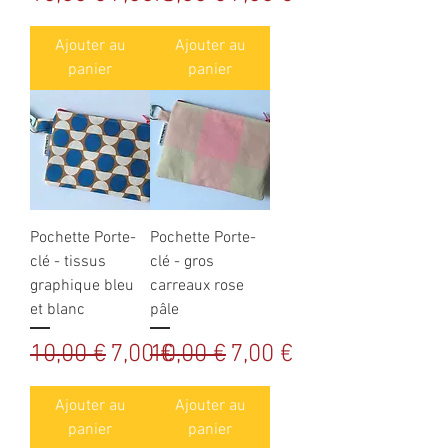
Ajouter au
Ajouter au
panier
panier
Pochette Porte-
Pochette Porte-
clé - tissus
clé - gros
graphique bleu
carreaux rose
et blanc
pâle
Prix original
Prix promotionnel
Prix original
Prix promotionnel
10,00 €
7,00 €
10,00 €
7,00 €
Ajouter au
Ajouter au
panier
panier