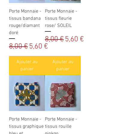
Porte Monnaie -
Porte Monnaie -
tissus bandana
tissus fleurie
rouge/diamant
rose/ SOLEIL
doré
Prix original
Prix promotionnel
8,00 €
5,60 €
Prix original
Prix promotionnel
8,00 €
5,60 €
Ajouter au
Ajouter au
panier
panier
Porte Monnaie -
Porte Monnaie -
tissus graphique
tissus rouille
bleu et
ginkgo