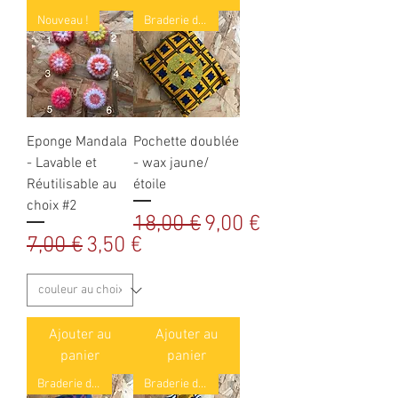
Nouveau !
Braderie d’hiver
Eponge Mandala
Pochette doublée
- Lavable et
- wax jaune/
Réutilisable au
étoile
choix #2
Prix original
Prix promotionnel
18,00 €
9,00 €
Prix original
Prix promotionnel
7,00 €
3,50 €
Ajouter au
Ajouter au
panier
panier
Braderie d’hiver
Braderie d’hiver